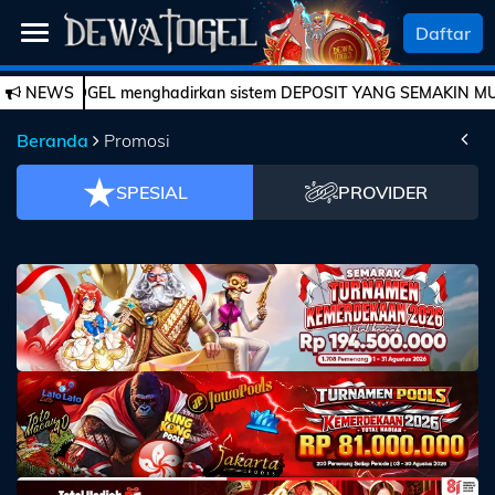
SELAMAT DATANG
Daftar
 menghadirkan sistem DEPOSIT YANG SEMAKIN MUDAH Dengan FITUR T
NEWS
Beranda
Beranda
Promosi
Daftar
SPESIAL
PROVIDER
Togel
Live
Casino
Slot
Games
Esports
PROMO
Bola