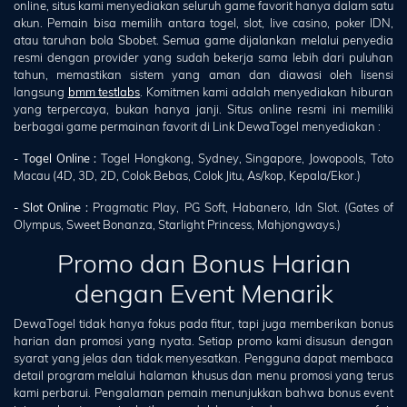
online, situs kami menyediakan seluruh game favorit hanya dalam satu
akun. Pemain bisa memilih antara togel, slot, live casino, poker IDN,
atau taruhan bola Sbobet. Semua game dijalankan melalui penyedia
resmi dengan provider yang sudah bekerja sama lebih dari puluhan
tahun, memastikan sistem yang aman dan diawasi oleh lisensi
langsung
bmm testlabs
. Komitmen kami adalah menyediakan hiburan
yang terpercaya, bukan hanya janji. Situs online resmi ini memiliki
berbagai game permainan favorit di Link DewaTogel menyediakan :
- Togel Online :
Togel Hongkong, Sydney, Singapore, Jowopools, Toto
Macau (4D, 3D, 2D, Colok Bebas, Colok Jitu, As/kop, Kepala/Ekor.)
- Slot Online :
Pragmatic Play, PG Soft, Habanero, Idn Slot. (Gates of
Olympus, Sweet Bonanza, Starlight Princess, Mahjongways.)
Promo dan Bonus Harian
dengan Event Menarik
DewaTogel tidak hanya fokus pada fitur, tapi juga memberikan bonus
harian dan promosi yang nyata. Setiap promo kami disusun dengan
syarat yang jelas dan tidak menyesatkan. Pengguna dapat membaca
detail program melalui halaman khusus dan menu promosi yang terus
kami perbarui. Pengalaman pemain menunjukkan bahwa bonus event